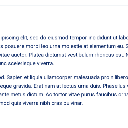
piscing elit, sed do eiusmod tempor incididunt ut lab
is posuere morbi leo urna molestie at elementum eu. Se
s vitae auctor. Platea dictumst vestibulum rhoncus est. N
nc scelerisque viverra.
d. Sapien et ligula ullamcorper malesuada proin libe
 gravida. Erat nam at lectus urna duis. Phasellus ves
 in ante metus dictum. Ac tortor vitae purus faucibus 
smod quis viverra nibh cras pulvinar.